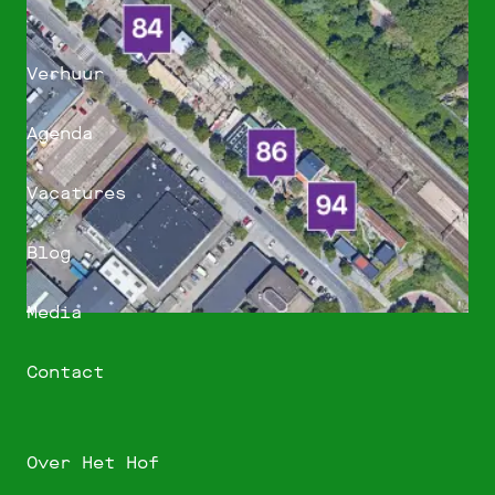
Verhuur
Agenda
Vacatures
Blog
Media
Contact
Over Het Hof