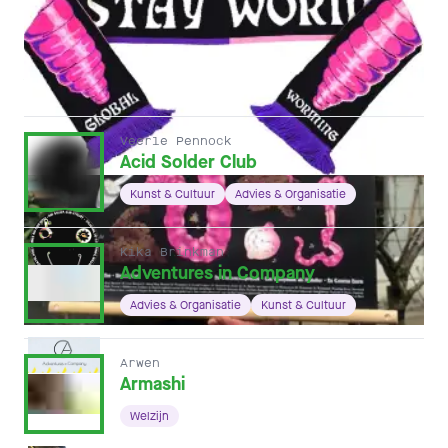
ANDERE HOFLEDEN
Veerle Pennock
Acid Solder Club
Kunst & Cultuur
Advies & Organisatie
Kika Brinkman
Adventures in Company
Advies & Organisatie
Kunst & Cultuur
Arwen
Armashi
Welzijn