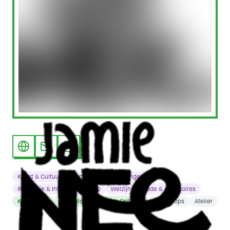
Kunst & Cultuur
Communicatie & Vormgeving
Ruimtelijk & Interieur Ontwerp
Welzijn
Mode & Accesoires
Kunstenaar
Illustrator
Grafisch Ontwerp
Workshops
Atelier