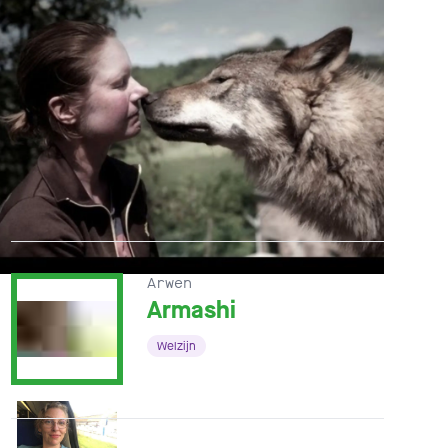
Arwen
Armashi
Welzijn