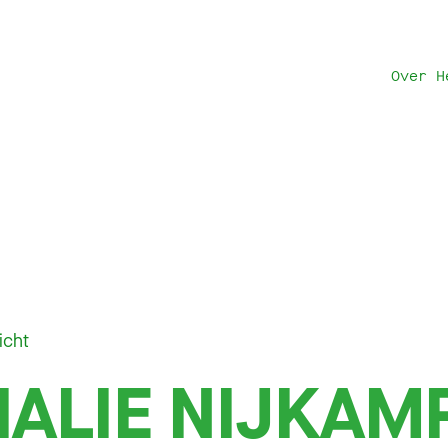
Over H
icht
ALIE NIJKAM