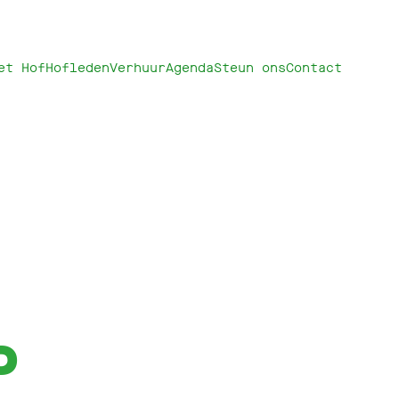
et Hof
Hofleden
Verhuur
Agenda
Steun ons
Contact
P