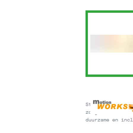
Streven naar een
zorgzaamheid. In
duurzame en incl