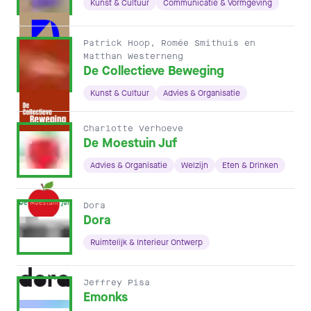
Kunst & Cultuur
Communicatie & Vormgeving
Patrick Hoop, Romée Smithuis en
Matthan Westerneng
De Collectieve Beweging
Kunst & Cultuur
Advies & Organisatie
Charlotte Verhoeve
De Moestuin Juf
Advies & Organisatie
Welzijn
Eten & Drinken
Dora
Dora
Ruimtelijk & Interieur Ontwerp
Jeffrey Pisa
Emonks