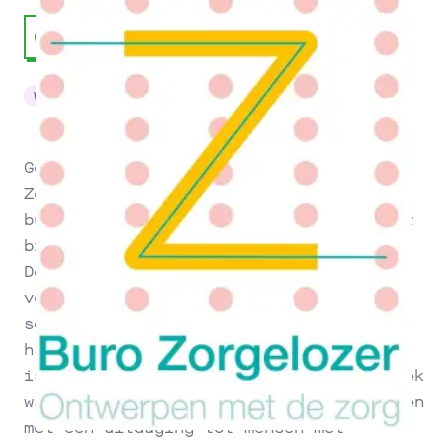
Welzijn
Communicatie & Vormgeving
Ontwerpend Onderzoek
Gerjanne van Gink, eigenaar van Buro
Zorgelozer. Een ontwerpend onderzoek
bureau met de zorg. Haar expertise ligt
bij het ontwerpen met mensen met
Dementie. Ze werkt voor gemeenten,
verpleeghuizen, jeugdzorg en hoge
scholen. Ook veroverd ze Nederland met
haar Vergeet-mij-niet-paden. Haar doel
is de wereld inclusiever maken. Een plek
waar iedereen mee kan doen! Van jongeren
met een uitdaging tot mensen met