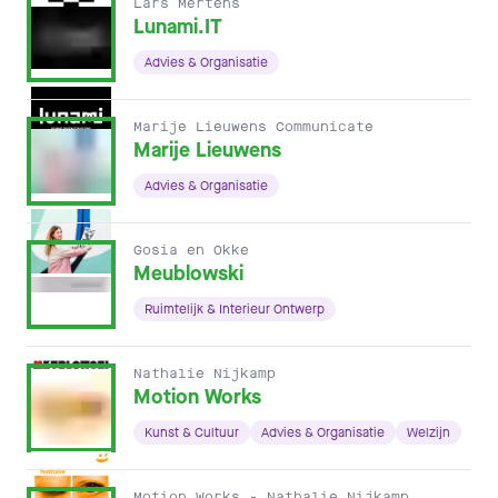
Lars Mertens
Lunami.IT
Advies & Organisatie
Marije Lieuwens Communicate
Marije Lieuwens
Advies & Organisatie
Gosia en Okke
Meublowski
Ruimtelijk & Interieur Ontwerp
Nathalie Nijkamp
Motion Works
Kunst & Cultuur
Advies & Organisatie
Welzijn
Motion Works - Nathalie Nijkamp