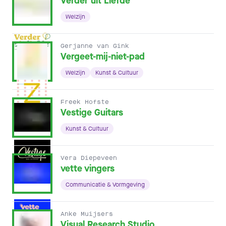
Verder uit Liefde
Welzijn
Gerjanne van Gink
Vergeet-mij-niet-pad
Welzijn
Kunst & Cultuur
Freek Hofste
Vestige Guitars
Kunst & Cultuur
Vera Diepeveen
vette vingers
Communicatie & Vormgeving
Anke Muijsers
Visual Research Studio