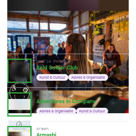
ANDERE HOFLEDEN
Veerle Pennock
Acid Solder Club
Kunst & Cultuur
Advies & Organisatie
Kika Brinkman
Adventures in Company
Advies & Organisatie
Kunst & Cultuur
Arwen
Armashi