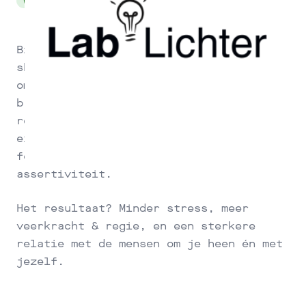
Weerbaarheid
Bij Lab Lichter train je communicatie
skills voor meer grip op jezelf en je
omgeving. Met humor, empathie en lef,
breken we muren af en creëren we aha-
reacties. Zo kun je veilig
experimenteren met lastige thema's als
feedback, lastige gesprekken en
assertiviteit.
Het resultaat? Minder stress, meer
veerkracht & regie, en een sterkere
relatie met de mensen om je heen én met
jezelf.