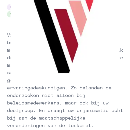
Communicatie & Vormgeving
Kunst & Cultuur
Sociaalmaatschappelijk
Visual Research Studio is een grafisch
bureau dat draagvlak creëert voor
maatschappelijke onderzoeken. Dat doe ik
door onderzoeksrapporten begrijpelijk te
maken. Ik spreek de taal van de
schoonmaker tot advocaat, en ga in
gesprek met burgers en
ervaringsdeskundigen. Zo belanden de
onderzoeken niet alleen bij
beleidsmedewerkers, maar ook bij uw
doelgroep. En draagt uw organisatie écht
bij aan de maatschappelijke
veranderingen van de toekomst.