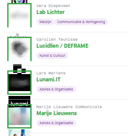
Vera Diepeveen
Lab Lichter
Welzijn
Communicatie & Vormgeving
Carolien Teunisse
Lucidlien / DEFRAME
Kunst & Cultuur
Lars Mertens
Lunami.IT
Advies & Organisatie
Marije Lieuwens Communicate
Marije Lieuwens
Advies & Organisatie