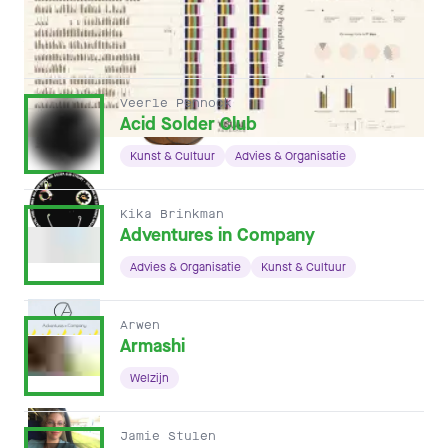
ANDERE HOFLEDEN
Veerle Pennock
Acid Solder Club
Kunst & Cultuur
Advies & Organisatie
Kika Brinkman
Adventures in Company
Advies & Organisatie
Kunst & Cultuur
Arwen
Armashi
Welzijn
Jamie Stulen