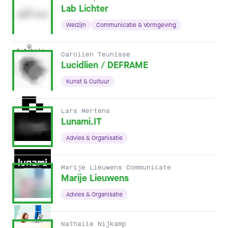
Lab Lichter
Welzijn
Communicatie & Vormgeving
Carolien Teunisse
Lucidlien / DEFRAME
Kunst & Cultuur
Lars Mertens
Lunami.IT
Advies & Organisatie
Marije Lieuwens Communicate
Marije Lieuwens
Advies & Organisatie
Nathalie Nijkamp