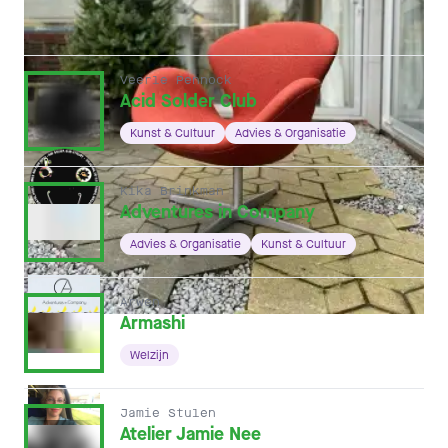
ANDERE HOFLEDEN
Veerle Pennock
Acid Solder Club
Kunst & Cultuur
Advies & Organisatie
Kika Brinkman
Adventures in Company
Advies & Organisatie
Kunst & Cultuur
Arwen
Armashi
Welzijn
Jamie Stulen
Atelier Jamie Nee